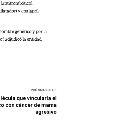
 (antitrombótico),
ilatador) y enalapril
 nombre genérico y por la
”, adjudicó la entidad
PRÓXIMA NOTA
lécula que vincularía el
co con cáncer de mama
agresivo