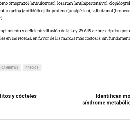
o omeprazol (antiulceroso), losartan (antihipertensivo), clopidogrel
rofloxacina (antibiótico) ibuprofeno (analgésico), salbutamol (broncod
”.
cumplimiento y deficiente difusión de la Ley 25.649 de prescripción por
es en las recetas, en favor de las marcas más costosas, sin fundamento
DICAMENTOS
PRECIOS
titos y cócteles
Identifican mo
síndrome metabóli