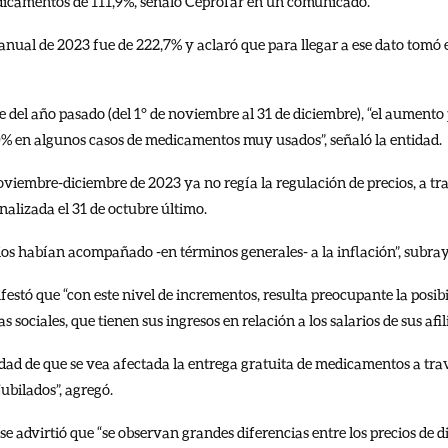
dicamentos de 111,9%, señaló Ceprofar en un comunicado.
anual de 2023 fue de 222,7% y aclaró que para llegar a ese dato tomó 
re del año pasado (del 1° de noviembre al 31 de diciembre), “el aume
0% en algunos casos de medicamentos muy usados”, señaló la entidad.
iembre-diciembre de 2023 ya no regía la regulación de precios, a tra
inalizada el 31 de octubre último.
os habían acompañado -en términos generales- a la inflación”, subray
festó que “con este nivel de incrementos, resulta preocupante la posib
s sociales, que tienen sus ingresos en relación a los salarios de sus afil
idad de que se vea afectada la entrega gratuita de medicamentos a tr
ubilados”, agregó.
 se advirtió que “se observan grandes diferencias entre los precios de 