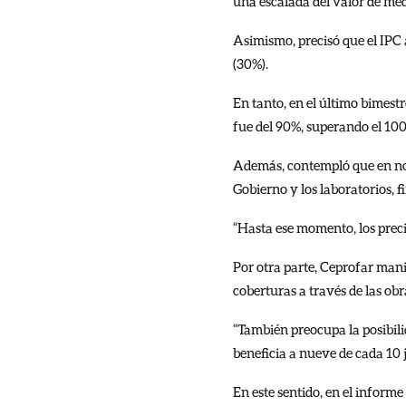
una escalada del valor de me
Asimismo, precisó que el IPC 
(30%).
En tanto, en el último bimest
fue del 90%, superando el 10
Además, contempló que en nov
Gobierno y los laboratorios, f
“Hasta ese momento, los preci
Por otra parte, Ceprofar mani
coberturas a través de las obra
“También preocupa la posibil
beneficia a nueve de cada 10 j
En este sentido, en el informe