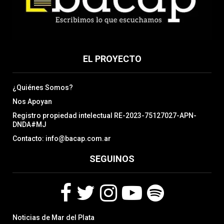
EL PROYECTO
¿Quiénes Somos?
Nos Apoyan
Registro propiedad intelectual RE-2023-75127027-APN-
DNDA#MJ
Contacto: info@bacap.com.ar
SEGUINOS
F
T
I
Y
S
Noticias de Mar del Plata
a
w
n
o
p