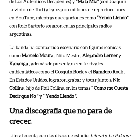
de Los Auténticos Decadentes) y
“Mala Mía”
(con Joaquín
Levinton de Turf) alcanzaron millones de reproducciones
en YouTube, mientras que canciones como
“Yendo Llendo”
con Rolo Sartorio sonaron en las principales radios
argentinas.
La banda ha compartido escenario con figuras icónicas
como
Marcelo Moura
, Nito Mestre,
Alejandro Lerner
y
Kapanga
, además de presentarse en festivales
emblemáticos como el
Cosquín Rock
y el
Baradero Rock
.
En Estados Unidos, lograron grabar y tocar junto a
Nic
Collins
, hijo de Phil Collins, en los temas “
Como me Cuesta
Decir que No
” y “
Yendo Llendo
”.
Una discografia que no para de
crecer.
Literal cuenta con dos discos de estudio,
Literal
y
La Palabra