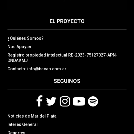
EL PROYECTO
¿Quiénes Somos?
Nos Apoyan
Registro propiedad intelectual RE-2023-75127027-APN-
DNDA#MJ
Contacto: info@bacap.com.ar
SEGUINOS
F
T
I
Y
S
Noticias de Mar del Plata
a
w
n
o
p
c
i
s
u
o
Interés General
e
t
t
t
t
Deportes