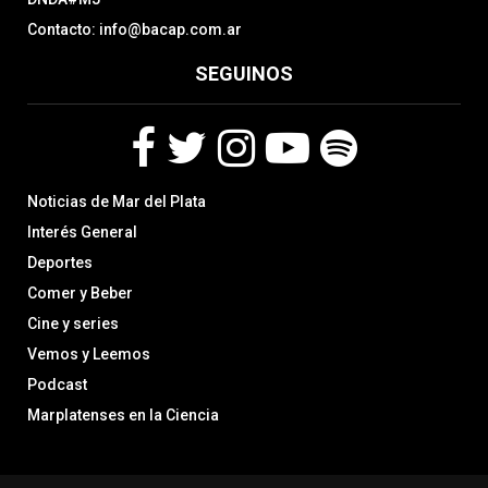
Contacto: info@bacap.com.ar
SEGUINOS
F
T
I
Y
S
Noticias de Mar del Plata
a
w
n
o
p
c
i
s
u
o
Interés General
e
t
t
t
t
Deportes
b
t
a
u
i
Comer y Beber
o
e
g
b
f
o
r
r
e
y
Cine y series
k
a
Vemos y Leemos
m
Podcast
Marplatenses en la Ciencia