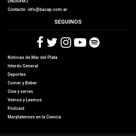
DNDA#MJ
Contacto: info@bacap.com.ar
SEGUINOS
F
T
I
Y
S
Noticias de Mar del Plata
a
w
n
o
p
c
i
s
u
o
Interés General
e
t
t
t
t
Deportes
b
t
a
u
i
Comer y Beber
o
e
g
b
f
o
r
r
e
y
Cine y series
k
a
Vemos y Leemos
m
Podcast
Marplatenses en la Ciencia