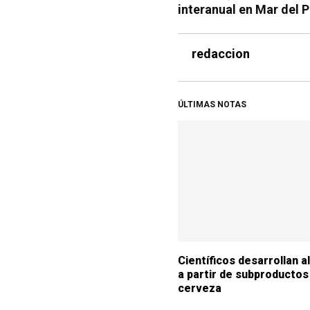
interanual en Mar del P
redaccion
ÚLTIMAS NOTAS
Científicos desarrollan 
a partir de subproductos
cerveza