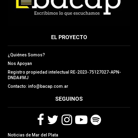
EL PROYECTO
¿Quiénes Somos?
Nos Apoyan
Registro propiedad intelectual RE-2023-75127027-APN-
DNDA#MJ
Contacto: info@bacap.com.ar
SEGUINOS
F
T
I
Y
S
Noticias de Mar del Plata
a
w
n
o
p