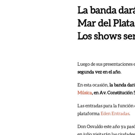
La banda dará
Mar del Plata
Los shows ser
Luego de sus presentaciones e
segunda vez en el año.
En esta ocasión,
la banda dará
Música
, en Av. Constitución
Las entradas para la función d
plataforma
Eden Entradas
.
Don Osvaldo este año ya pasó
en julio visitarán las ciuda