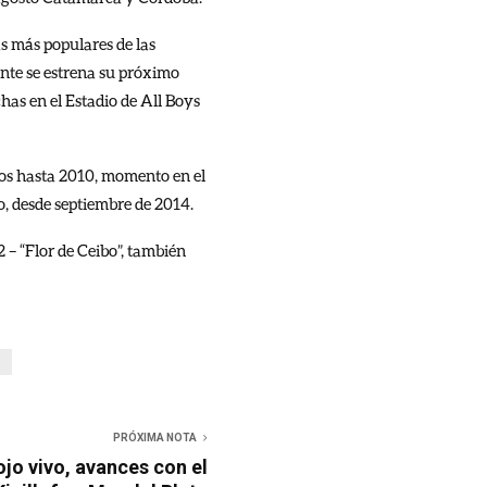
as más populares de las
te se estrena su próximo
has en el Estadio de All Boys
eros hasta 2010, momento en el
o, desde septiembre de 2014.
22 – “Flor de Ceibo”, también
S
PRÓXIMA NOTA
ojo vivo, avances con el