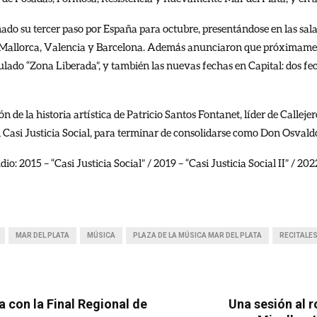
mado su tercer paso por España para octubre, presentándose en las sal
 Mallorca, Valencia y Barcelona. Además anunciaron que próximamen
lado “Zona Liberada”, y también las nuevas fechas en Capital: dos fec
n de la historia artística de Patricio Santos Fontanet, líder de Callej
 Casi Justicia Social, para terminar de consolidarse como Don Osvald
io: 2015 – “Casi Justicia Social” / 2019 – “Casi Justicia Social II” / 20
MAR DEL PLATA
MÚSICA
PLAZA DE LA MÚSICA MAR DEL PLATA
RECITALE
a con la Final Regional de
Una sesión al r