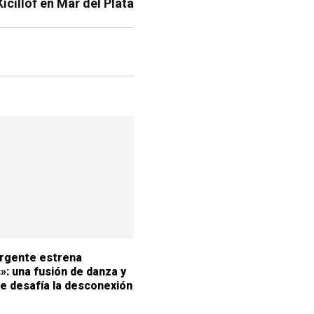
Kicillof en Mar del Plata
rgente estrena
»: una fusión de danza y
e desafía la desconexión