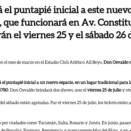
 el puntapié inicial a este nuev
, que funcionará en Av. Constit
án el viernes 25 y el sábado 26 d
n el mes de marzo en el Estadio Club Atlético All Boys,
Don Osvaldo r
 el puntapié inicial a un nuevo espacio, en un lugar tradicional para 
 5780
. Don Osvaldo brindará dos shows, uno el
viernes 25 de julio
y ot
el sábado están agotadas. Par el viernes 25 de julio, los tickets están a
 por ciudades como Tucumán, Salta, Rosario y Junín. En junio, pasar
des de Posadas, Formosa, Resistencia y nuevamente Mar del Plata, y e