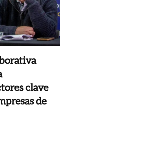
borativa
a
tores clave
empresas de