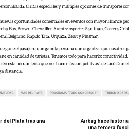
personalizada, tarifas especiales y múltiples opciones de transporte co
 nuevas oportunidades comerciales en eventos con mayor alcance geo
echa Bus, Brown, Chevallier, Autotransportes San Juan, Costera Crio
ral Belgrano, Rapido Tata, Urquiza, Zenit y Plusmar.
que gane el pasajero, que gane la persona que organiza, que nosotros
gane en cantidad de turistas. Tenemos todo para hacerlo: conectividad
mbién esta herramienta que nos hace más competitivos”, destacó Daniel
ga distancia.
EMTURYC
MAR DEL PLATA
PROGRAMA “TODO CONGRESOS”
TURISMO DE RE
 del Plata tras una
Airbag hace historia
una tercera func