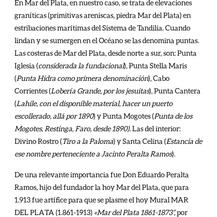
En Mar del Plata, en nuestro caso, se trata de elevaciones
graníticas (primitivas areniscas, piedra Mar del Plata) en
estribaciones marítimas del Sistema de Tandilia. Cuando
lindan y se sumergen en el Océano se las denomina puntas.
Las costeras de Mar del Plata, desde norte a sur, son: Punta
Iglesia (
considerada la fundacional
), Punta Stella Maris
(
Punta Hidra como primera denominación
), Cabo
Corrientes (
Lobería Grande, por los jesuitas
), Punta Cantera
(
Lahile, con el disponible material, hacer un puerto
escollerado, allá por 1890
) y Punta Mogotes (
Punta de los
Mogotes, Restinga, Faro, desde 1890)
. Las del interior:
Divino Rostro (
Tiro a la Paloma
) y Santa Celina (
Estancia de
ese nombre perteneciente a Jacinto Peralta Ramos
).
De una relevante importancia fue Don Eduardo Peralta
Ramos, hijo del fundador la hoy Mar del Plata, que para
1.913 fue artífice para que se plasme el hoy Mural MAR
DEL PLATA (1.861-1913)
«Mar del Plata 1861-1873”,
por