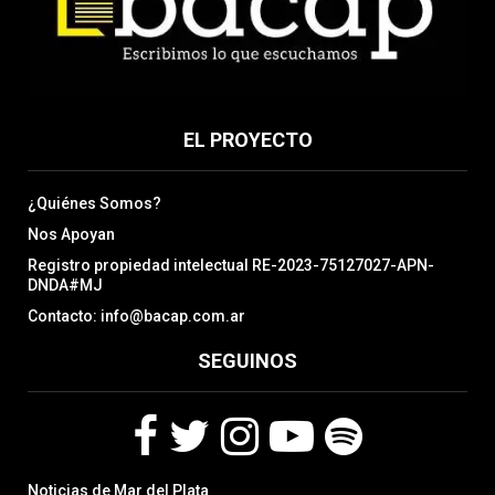
EL PROYECTO
¿Quiénes Somos?
Nos Apoyan
Registro propiedad intelectual RE-2023-75127027-APN-
DNDA#MJ
Contacto: info@bacap.com.ar
SEGUINOS
F
T
I
Y
S
Noticias de Mar del Plata
a
w
n
o
p