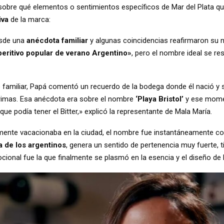
 sobre qué elementos o sentimientos específicos de Mar del Plata qui
iva
de la marca:
esde una
anécdota familiar
y algunas coincidencias reafirmaron su n
peritivo popular de verano Argentino»
, pero el nombre ideal se res
familiar, Papá comentó un recuerdo de la bodega donde él nació y 
ágrimas. Esa anécdota era sobre el nombre
‘Playa Bristol’
y ese momen
ue podía tener el Bitter,» explicó la representante de Mala María.
camente vacacionaba en la ciudad, el nombre fue instantáneamente c
a de los argentinos
, genera un sentido de pertenencia muy fuerte, 
cional fue la que finalmente se plasmó en la esencia y el diseño de 