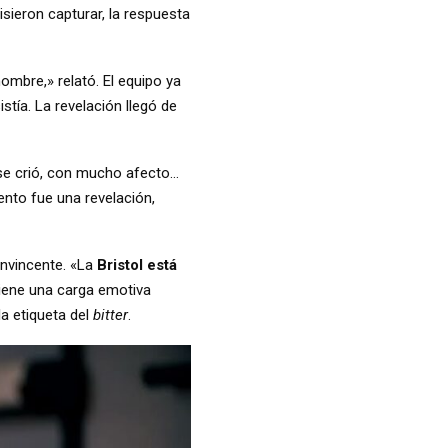
sieron capturar, la respuesta
ombre,» relató. El equipo ya
istía. La revelación llegó de
se crió, con mucho afecto…
to fue una revelación,
onvincente. «La
Bristol está
tiene una carga emotiva
la etiqueta del
bitter
.