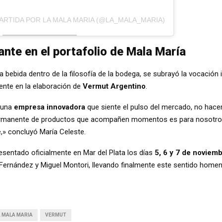
ARTIDA POR LA MALA MARIA (@LA_MALA_MARIA)
nte en el portafolio de Mala María
bebida dentro de la filosofía de la bodega, se subrayó la vocación 
ente en la elaboración de
Vermut Argentino
.
 una
empresa innovadora
que siente el pulso del mercado, no hac
ermanente de productos que acompañen momentos es para nosotros 
» concluyó María Celeste.
esentado oficialmente en Mar del Plata los días
5, 6 y 7 de noviem
a Fernández y Miguel Montori, llevando finalmente este sentido homen
 MALA MARIA
VERMUT