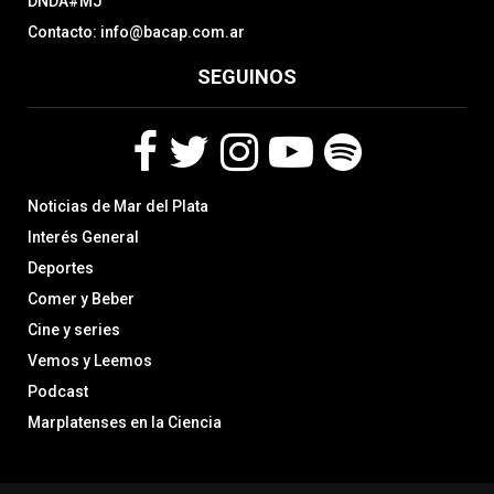
DNDA#MJ
Contacto: info@bacap.com.ar
SEGUINOS
F
T
I
Y
S
Noticias de Mar del Plata
a
w
n
o
p
c
i
s
u
o
Interés General
e
t
t
t
t
Deportes
b
t
a
u
i
Comer y Beber
o
e
g
b
f
o
r
r
e
y
Cine y series
k
a
Vemos y Leemos
m
Podcast
Marplatenses en la Ciencia