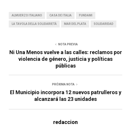
ALMUERZO ITALIANO
CASA DE ITALIA
FUNDAMI
LA TAVOLA DELLA SOLIDARIETÀ
MAR DEL PLATA
SOLIDARIDAD
NOTA PREVIA
Ni Una Menos vuelve a las calles: reclamos por
violencia de género, justicia y políticas
públicas
PRÓXIMA NOTA
El Municipio incorpora 12 nuevos patrulleros y
alcanzará las 23 unidades
redaccion