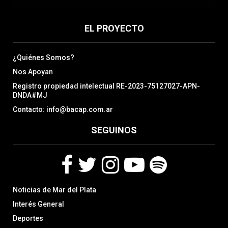
EL PROYECTO
¿Quiénes Somos?
Nos Apoyan
Registro propiedad intelectual RE-2023-75127027-APN-
DNDA#MJ
Contacto: info@bacap.com.ar
SEGUINOS
F
T
I
Y
S
Noticias de Mar del Plata
a
w
n
o
p
c
i
s
u
o
Interés General
e
t
t
t
t
Deportes
b
t
a
u
i