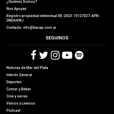
¿Quiénes Somos?
Nos Apoyan
Registro propiedad intelectual RE-2023-75127027-APN-
DNDA#MJ
Contacto: info@bacap.com.ar
SEGUINOS
F
T
I
Y
S
Noticias de Mar del Plata
a
w
n
o
p
c
i
s
u
o
Interés General
e
t
t
t
t
Deportes
b
t
a
u
i
Comer y Beber
o
e
g
b
f
o
r
r
e
y
Cine y series
k
a
Vemos y Leemos
m
Podcast