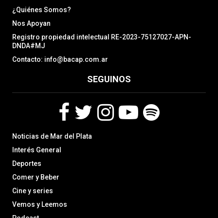
¿Quiénes Somos?
Nos Apoyan
Registro propiedad intelectual RE-2023-75127027-APN-
DNDA#MJ
Contacto: info@bacap.com.ar
SEGUINOS
F
T
I
Y
S
Noticias de Mar del Plata
a
w
n
o
p
c
i
s
u
o
Interés General
e
t
t
t
t
Deportes
b
t
a
u
i
Comer y Beber
o
e
g
b
f
o
r
r
e
y
Cine y series
k
a
Vemos y Leemos
m