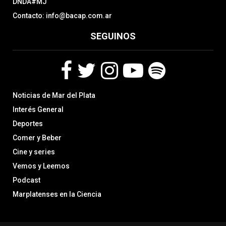
DNDA#MJ
Contacto: info@bacap.com.ar
SEGUINOS
F
T
I
Y
S
Noticias de Mar del Plata
a
w
n
o
p
c
i
s
u
o
Interés General
e
t
t
t
t
Deportes
b
t
a
u
i
Comer y Beber
o
e
g
b
f
o
r
r
e
y
Cine y series
k
a
Vemos y Leemos
m
Podcast
Marplatenses en la Ciencia