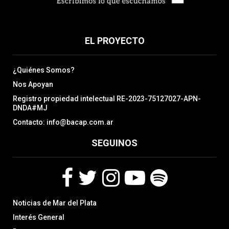
EL PROYECTO
¿Quiénes Somos?
Nos Apoyan
Registro propiedad intelectual RE-2023-75127027-APN-
DNDA#MJ
Contacto: info@bacap.com.ar
SEGUINOS
F
T
I
Y
S
Noticias de Mar del Plata
a
w
n
o
p
c
i
s
u
o
Interés General
e
t
t
t
t