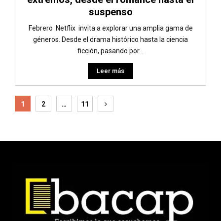
suspenso
Febrero Netflix invita a explorar una amplia gama de
géneros. Desde el drama histórico hasta la ciencia
ficción, pasando por...
Leer más
Paginación
1
2
…
11
de
entradas