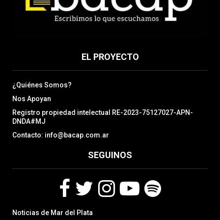
EL PROYECTO
¿Quiénes Somos?
Nos Apoyan
Registro propiedad intelectual RE-2023-75127027-APN-
DNDA#MJ
Contacto: info@bacap.com.ar
SEGUINOS
F
T
I
Y
S
Noticias de Mar del Plata
a
w
n
o
p