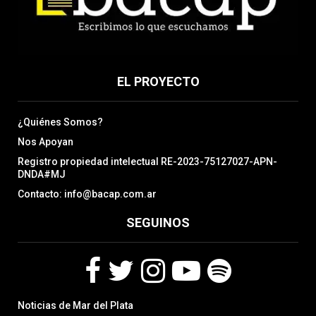
EL PROYECTO
¿Quiénes Somos?
Nos Apoyan
Registro propiedad intelectual RE-2023-75127027-APN-
DNDA#MJ
Contacto: info@bacap.com.ar
SEGUINOS
F
T
I
Y
S
Noticias de Mar del Plata
a
w
n
o
p