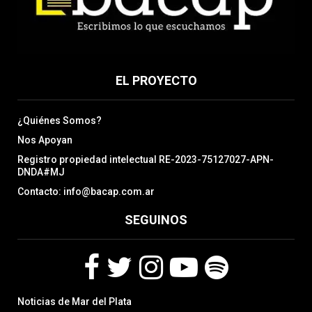
EL PROYECTO
¿Quiénes Somos?
Nos Apoyan
Registro propiedad intelectual RE-2023-75127027-APN-
DNDA#MJ
Contacto: info@bacap.com.ar
SEGUINOS
F
T
I
Y
S
Noticias de Mar del Plata
a
w
n
o
p