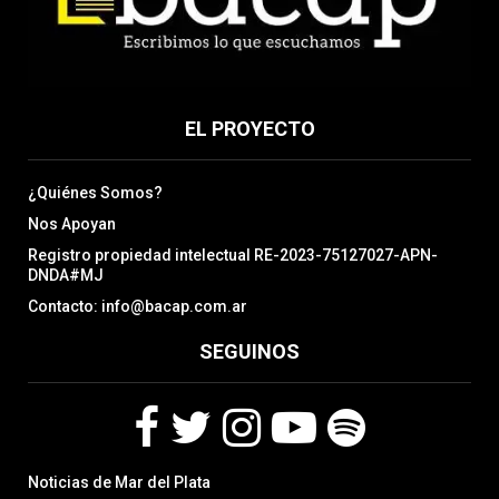
EL PROYECTO
¿Quiénes Somos?
Nos Apoyan
Registro propiedad intelectual RE-2023-75127027-APN-
DNDA#MJ
Contacto: info@bacap.com.ar
SEGUINOS
F
T
I
Y
S
Noticias de Mar del Plata
a
w
n
o
p