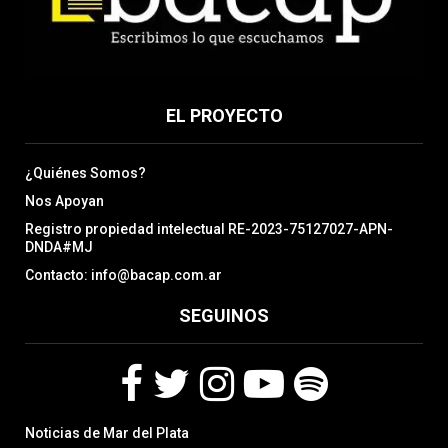
EL PROYECTO
¿Quiénes Somos?
Nos Apoyan
Registro propiedad intelectual RE-2023-75127027-APN-
DNDA#MJ
Contacto: info@bacap.com.ar
SEGUINOS
F
T
I
Y
S
Noticias de Mar del Plata
a
w
n
o
p