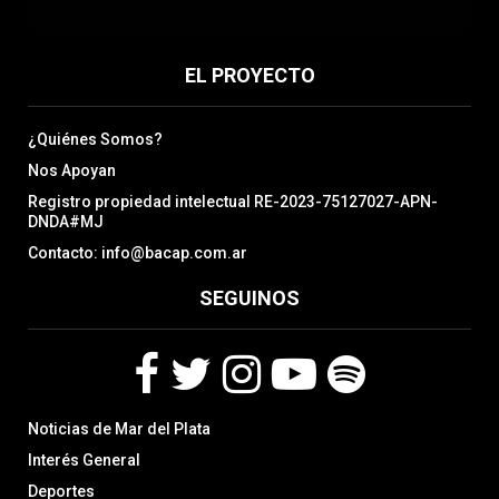
EL PROYECTO
¿Quiénes Somos?
Nos Apoyan
Registro propiedad intelectual RE-2023-75127027-APN-
DNDA#MJ
Contacto: info@bacap.com.ar
SEGUINOS
F
T
I
Y
S
Noticias de Mar del Plata
a
w
n
o
p
c
i
s
u
o
Interés General
e
t
t
t
t
Deportes