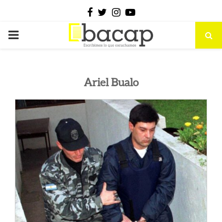
Facebook
Twitter
Instagram
Youtube
PRIMARY
MENU
Ariel Bualo