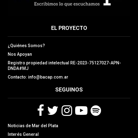
EL PROYECTO
¿Quiénes Somos?
Nos Apoyan
Registro propiedad intelectual RE-2023-75127027-APN-
DNDA#MJ
Contacto: info@bacap.com.ar
SEGUINOS
F
T
I
Y
S
Noticias de Mar del Plata
a
w
n
o
p
c
i
s
u
o
Interés General