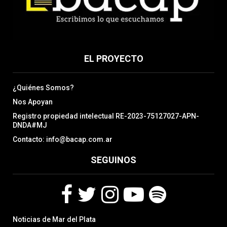
EL PROYECTO
¿Quiénes Somos?
Nos Apoyan
Registro propiedad intelectual RE-2023-75127027-APN-
DNDA#MJ
Contacto: info@bacap.com.ar
SEGUINOS
F
T
I
Y
S
Noticias de Mar del Plata
a
w
n
o
p