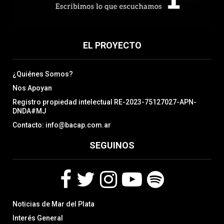
EL PROYECTO
¿Quiénes Somos?
Nos Apoyan
Registro propiedad intelectual RE-2023-75127027-APN-
DNDA#MJ
Contacto: info@bacap.com.ar
SEGUINOS
F
T
I
Y
S
Noticias de Mar del Plata
a
w
n
o
p
c
i
s
u
o
Interés General