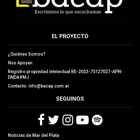
EL PROYECTO
¿Quiénes Somos?
Nos Apoyan
Registro propiedad intelectual RE-2023-75127027-APN-
DNDA#MJ
Contacto: info@bacap.com.ar
SEGUINOS
F
T
I
Y
S
Noticias de Mar del Plata
a
w
n
o
p