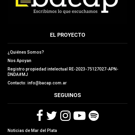
EL PROYECTO
¿Quiénes Somos?
Nos Apoyan
Registro propiedad intelectual RE-2023-75127027-APN-
DNDA#MJ
Contacto: info@bacap.com.ar
SEGUINOS
F
T
I
Y
S
Noticias de Mar del Plata
a
w
n
o
p