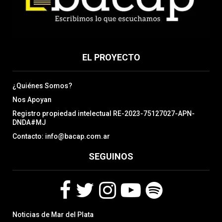
EL PROYECTO
¿Quiénes Somos?
Nos Apoyan
Registro propiedad intelectual RE-2023-75127027-APN-
DNDA#MJ
Contacto: info@bacap.com.ar
SEGUINOS
F
T
I
Y
S
Noticias de Mar del Plata
a
w
n
o
p