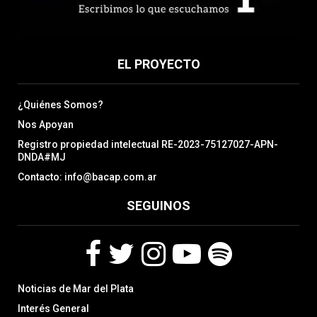
EL PROYECTO
¿Quiénes Somos?
Nos Apoyan
Registro propiedad intelectual RE-2023-75127027-APN-
DNDA#MJ
Contacto: info@bacap.com.ar
SEGUINOS
F
T
I
Y
S
Noticias de Mar del Plata
a
w
n
o
p
c
i
s
u
o
Interés General