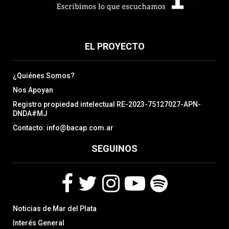
EL PROYECTO
¿Quiénes Somos?
Nos Apoyan
Registro propiedad intelectual RE-2023-75127027-APN-
DNDA#MJ
Contacto: info@bacap.com.ar
SEGUINOS
F
T
I
Y
S
Noticias de Mar del Plata
a
w
n
o
p
c
i
s
u
o
Interés General