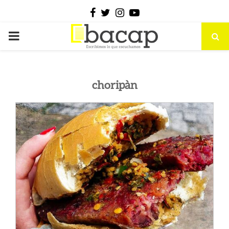
Facebook
Twitter
Instagram
Youtube
PRIMARY
MENU
choripàn