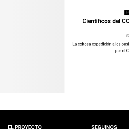
In
Científicos del 
La exitosa expedición a los oas
por el 
EL PROYECTO
SEGUINOS