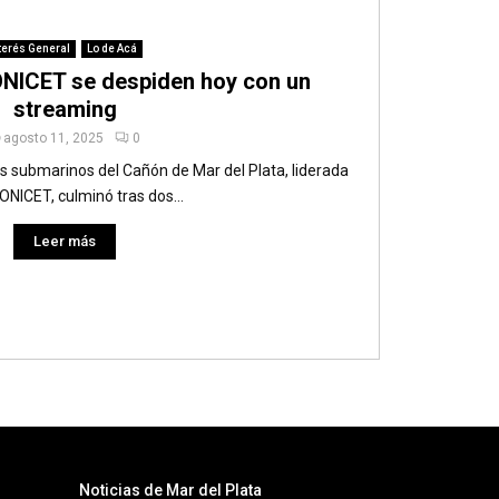
terés General
Lo de Acá
CONICET se despiden hoy con un
streaming
agosto 11, 2025
0
is submarinos del Cañón de Mar del Plata, liderada
CONICET, culminó tras dos...
Leer más
Noticias de Mar del Plata