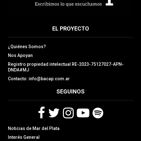
EL PROYECTO
¿Quiénes Somos?
Nos Apoyan
Registro propiedad intelectual RE-2023-75127027-APN-
DNDA#MJ
Contacto: info@bacap.com.ar
SEGUINOS
F
T
I
Y
S
Noticias de Mar del Plata
a
w
n
o
p
c
i
s
u
o
Interés General