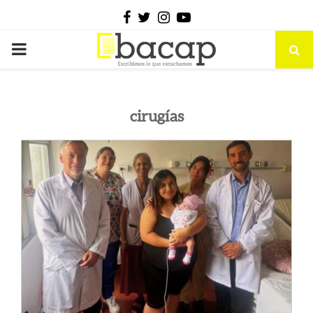
Facebook
Twitter
Instagram
Youtube
PRIMARY
MENU
cirugías