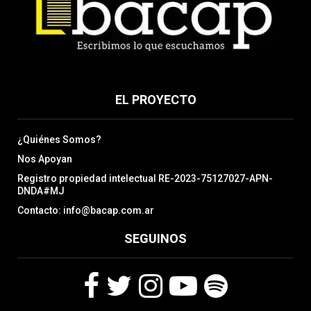
EL PROYECTO
¿Quiénes Somos?
Nos Apoyan
Registro propiedad intelectual RE-2023-75127027-APN-
DNDA#MJ
Contacto: info@bacap.com.ar
SEGUINOS
F
T
I
Y
S