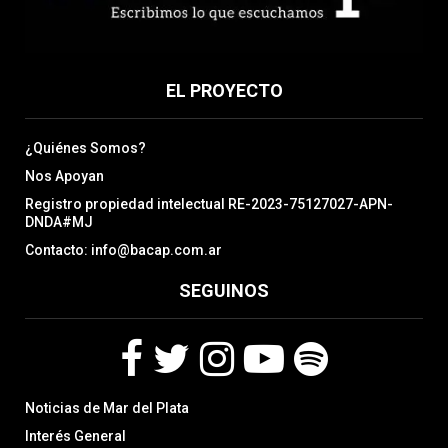
EL PROYECTO
¿Quiénes Somos?
Nos Apoyan
Registro propiedad intelectual RE-2023-75127027-APN-
DNDA#MJ
Contacto: info@bacap.com.ar
SEGUINOS
F
T
I
Y
S
Noticias de Mar del Plata
a
w
n
o
p
c
i
s
u
o
Interés General