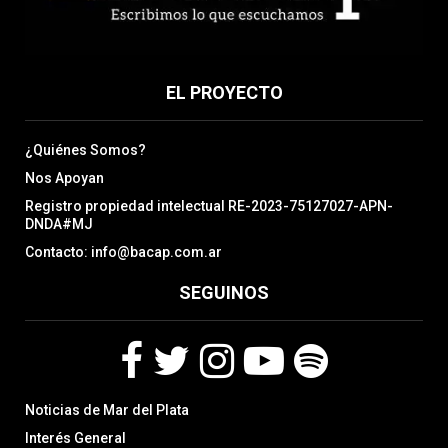
EL PROYECTO
¿Quiénes Somos?
Nos Apoyan
Registro propiedad intelectual RE-2023-75127027-APN-
DNDA#MJ
Contacto: info@bacap.com.ar
SEGUINOS
F
T
I
Y
S
Noticias de Mar del Plata
a
w
n
o
p
c
i
s
u
o
Interés General