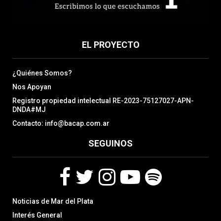
EL PROYECTO
¿Quiénes Somos?
Nos Apoyan
Registro propiedad intelectual RE-2023-75127027-APN-
DNDA#MJ
Contacto: info@bacap.com.ar
SEGUINOS
F
T
I
Y
S
Noticias de Mar del Plata
a
w
n
o
p
c
i
s
u
o
Interés General