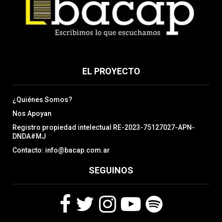
EL PROYECTO
¿Quiénes Somos?
Nos Apoyan
Registro propiedad intelectual RE-2023-75127027-APN-
DNDA#MJ
Contacto: info@bacap.com.ar
SEGUINOS
F
T
I
Y
S