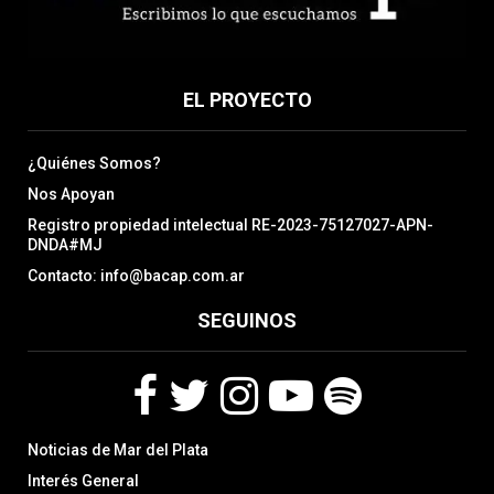
EL PROYECTO
¿Quiénes Somos?
Nos Apoyan
Registro propiedad intelectual RE-2023-75127027-APN-
DNDA#MJ
Contacto: info@bacap.com.ar
SEGUINOS
F
T
I
Y
S
Noticias de Mar del Plata
a
w
n
o
p
c
i
s
u
o
Interés General