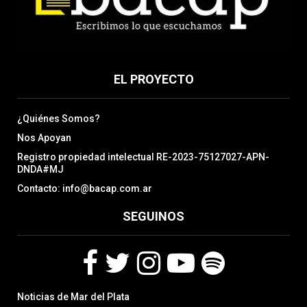
EL PROYECTO
¿Quiénes Somos?
Nos Apoyan
Registro propiedad intelectual RE-2023-75127027-APN-
DNDA#MJ
Contacto: info@bacap.com.ar
SEGUINOS
F
T
I
Y
S
Noticias de Mar del Plata
a
w
n
o
p