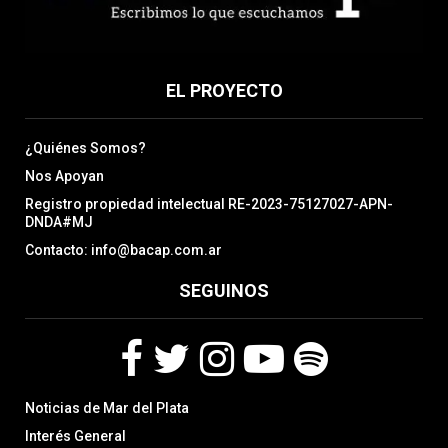
EL PROYECTO
¿Quiénes Somos?
Nos Apoyan
Registro propiedad intelectual RE-2023-75127027-APN-
DNDA#MJ
Contacto: info@bacap.com.ar
SEGUINOS
F
T
I
Y
S
Noticias de Mar del Plata
a
w
n
o
p
c
i
s
u
o
Interés General