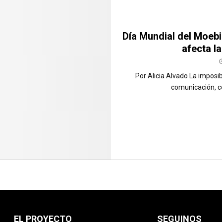
Día Mundial del Moeb
afecta l
Por Alicia Alvado La imposib
comunicación, com
EL PROYECTO
SEGUINOS