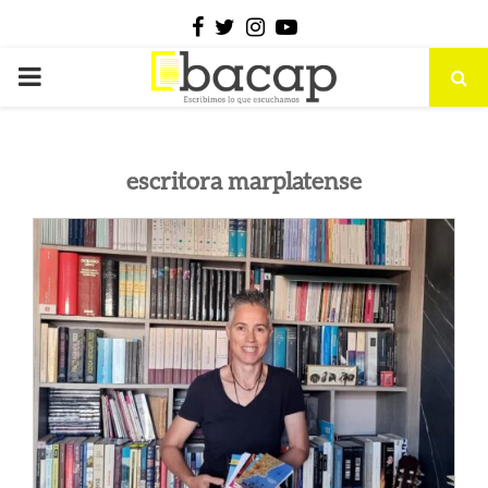
Facebook
Twitter
Instagram
Youtube
PRIMARY
MENU
escritora marplatense