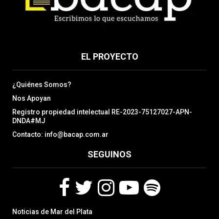
EL PROYECTO
¿Quiénes Somos?
Nos Apoyan
Registro propiedad intelectual RE-2023-75127027-APN-
DNDA#MJ
Contacto: info@bacap.com.ar
SEGUINOS
F
T
I
Y
S
Noticias de Mar del Plata
a
w
n
o
p