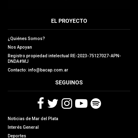
EL PROYECTO
¿Quiénes Somos?
Nos Apoyan
Registro propiedad intelectual RE-2023-75127027-APN-
DNDA#MJ
Contacto: info@bacap.com.ar
SEGUINOS
F
T
I
Y
S
Noticias de Mar del Plata
a
w
n
o
p
c
i
s
u
o
Interés General
e
t
t
t
t
Deportes