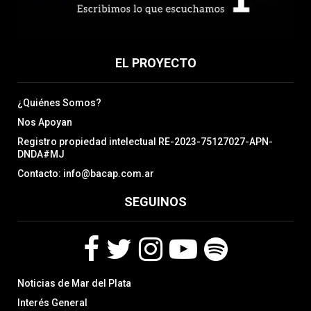
EL PROYECTO
¿Quiénes Somos?
Nos Apoyan
Registro propiedad intelectual RE-2023-75127027-APN-
DNDA#MJ
Contacto: info@bacap.com.ar
SEGUINOS
F
T
I
Y
S
Noticias de Mar del Plata
a
w
n
o
p
c
i
s
u
o
Interés General