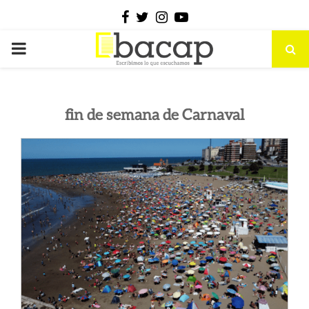
Facebook
Twitter
Instagram
Youtube
PRIMARY
MENU
fin de semana de Carnaval