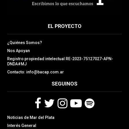
EL PROYECTO
¿Quiénes Somos?
Nos Apoyan
Registro propiedad intelectual RE-2023-75127027-APN-
DNDA#MJ
Contacto: info@bacap.com.ar
SEGUINOS
F
T
I
Y
S
Noticias de Mar del Plata
a
w
n
o
p
c
i
s
u
o
Interés General