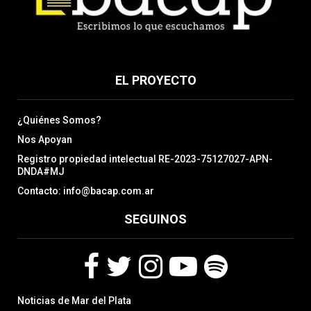
EL PROYECTO
¿Quiénes Somos?
Nos Apoyan
Registro propiedad intelectual RE-2023-75127027-APN-
DNDA#MJ
Contacto: info@bacap.com.ar
SEGUINOS
F
T
I
Y
S
Noticias de Mar del Plata
a
w
n
o
p