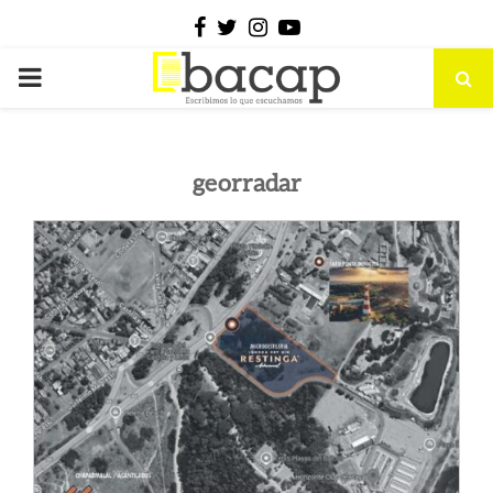
Facebook
Twitter
Instagram
Youtube
PRIMARY
MENU
georradar